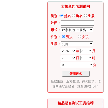
太极鱼起名测试网
类别：
起名
测名
生辰
姓氏：
形式：
性别：
男孩
女孩
生辰：
年
月
日
时
分
根据生辰、五格数理、诗词国学、读
音内涵综合起名，姓名测试打分！
精品起名测试工具推荐