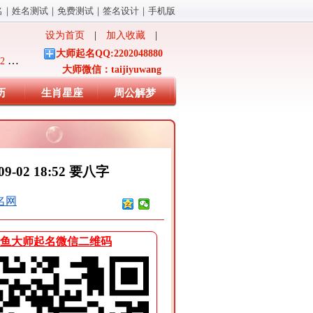
名
｜
姓名测试
｜
免费测试
｜
签名设计
｜
手机版
设为首页
|
加入收藏
|
大师起名QQ:2202048880
各位好，帮我孩子起个名字，都姓，2015-09-02 18:52 要八字
大师微信：taijiyuwang
历
生肖星座
周公解梦
2 18:52 要八字
名网
鱼大师起名微信二维码