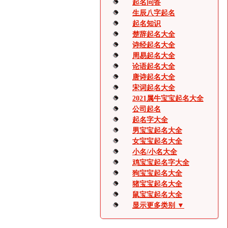
起名问答
生辰八字起名
起名知识
楚辞起名大全
诗经起名大全
周易起名大全
论语起名大全
唐诗起名大全
宋词起名大全
2021属牛宝宝起名大全
公司起名
起名字大全
男宝宝起名大全
女宝宝起名大全
小名/小名大全
鸡宝宝起名字大全
狗宝宝起名大全
猪宝宝起名大全
鼠宝宝起名大全
显示更多类别 ▼