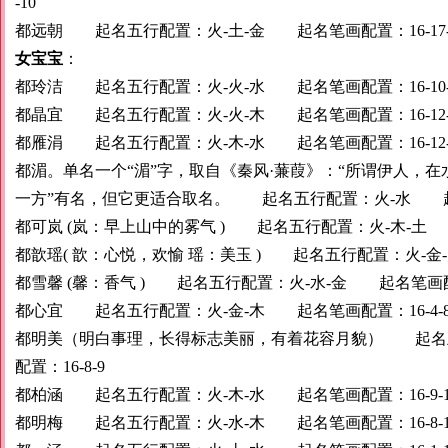
-10
都远朝 起名五行配置：火-土-金 起名笔画配置：16-17-
女宝宝
：
都玲洁 起名五行配置：火-火-水 起名笔画配置：16-10-
都晶宜 起名五行配置：火-火-木 起名笔画配置：16-12-
都雁涓 起名五行配置：火-木-水 起名笔画配置：16-12-
都湄。单名一个“湄”字，取自《秦风·蒹葭》：“所谓伊人，在
一方”有名，但它更适合取名。 起名五行配置：火-水 起名
都可岚 (岚：早上山中的雾气 ) 起名五行配置：火-木-土 起
都歆瑶( 歆：心悦，欢愉 瑶：美玉 ) 起名五行配置：火-金-
都雪馨 (馨：香气 ) 起名五行配置：火-水-金 起名笔画配置：
都心宜 起名五行配置：火-金-木 起名笔画配置：16-4-
都明美（明白事理，长得标志美丽，有着花容月貌） 起名
配置：16-8-9
都柏涵 起名五行配置：火-木-水 起名笔画配置：16-9-1
都明梅 起名五行配置：火-水-木 起名笔画配置：16-8-1