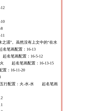
12
10
8
11
水之湄”。虽然没有上文中的“在水
笔画配置：16-13
名笔画配置：16-5-12
火 起名笔画配置：16-13-15
16-11-20
8
五行配置：火-水-水 起名笔画
2
1