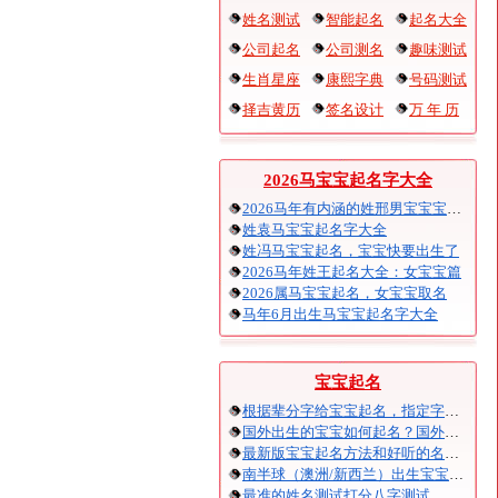
姓名测试
智能起名
起名大全
公司起名
公司测名
趣味测试
生肖星座
康熙字典
号码测试
择吉黄历
签名设计
万 年 历
2026马宝宝起名字大全
2026马年有内涵的姓邢男宝宝宝起名
姓袁马宝宝起名字大全
姓冯马宝宝起名，宝宝快要出生了
2026马年姓王起名大全：女宝宝篇
2026属马宝宝起名，女宝宝取名
马年6月出生马宝宝起名字大全
宝宝起名
根据辈分字给宝宝起名，指定字宝宝起名大全
国外出生的宝宝如何起名？国外出生宝宝八字起名时间怎么算？
最新版宝宝起名方法和好听的名字精选
南半球（澳洲/新西兰）出生宝宝五行八字起名以及时间推算
最准的姓名测试打分八字测试