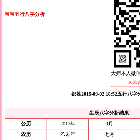
宝宝五行八字分析
大师本人微
大师
都姓2015-09-02 18:52五行八
生辰八字分析结果
公历
2015年
9月
农历
乙未年
七月